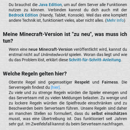
Du brauchst die
Java Edition
, um auf dem Server alle Funktionen
nutzen zu können. Verbinden kannst du dich auch mit der
Bedrock Edition
(Handy, Tablet, Konsole). Weil das eine komplett
andere Technik ist, funktioniert vieles, aber nicht alles. (
Mehr Info
)​
Meine Minecraft-Version ist "zu neu", was muss ich
tun?​
Wenn eine
neue Minecraft-Version
veröffentlicht wird, kannst du
erstmal nicht auf
Unlimitedworld
spielen. Woran das liegt und wie
du das Problem löst, erklärt diese
Schritt-für-Schritt-Anleitung
.​
Welche Regeln gelten hier?​
Oberste Regel sind gegenseitiger
Respekt
und
Fairness
. Die
Serverregeln findest du
[hier]
.​
Zu viele und zu strenge Regeln würden die Spieler einengen und
das Serverteam mit zu vielen Meldungen belasten. Zu wenige und
zu lockere Regeln würden die Spielfreude einschränken und zu
Beschwerden beim Serverteam führen. Unsere Regeln sind daher
an manchen Stellen so formuliert, dass du
selbst einschätzen
musst, was eine Übertreibung ist. Das funktioniert seit Jahren
sehr gut. Im Zweifelsfall kannst du beim Serverteam nachfragen.​