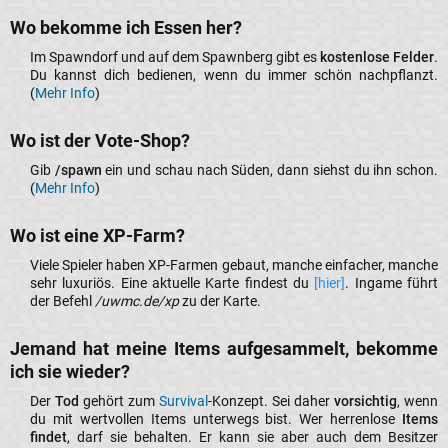
Wo bekomme ich Essen her?​
Im Spawndorf und auf dem Spawnberg gibt es
kostenlose Felder
.
Du kannst dich bedienen, wenn du immer schön nachpflanzt.
(
Mehr Info
)​
Wo ist der Vote-Shop?​
Gib
/spawn
ein und schau nach Süden, dann siehst du ihn schon.
(
Mehr Info
)​
Wo ist eine XP-Farm?​
Viele Spieler haben XP-Farmen gebaut, manche einfacher, manche
sehr luxuriös. Eine aktuelle Karte findest du
[hier]
. Ingame führt
der Befehl
/uwmc.de/xp
zu der Karte.​
Jemand hat meine Items aufgesammelt, bekomme
ich sie wieder?​
Der
Tod
gehört zum
Survival
-Konzept. Sei daher
vorsichtig
, wenn
du mit wertvollen Items unterwegs bist. Wer herrenlose
Items
findet
, darf sie behalten. Er kann sie aber auch dem Besitzer