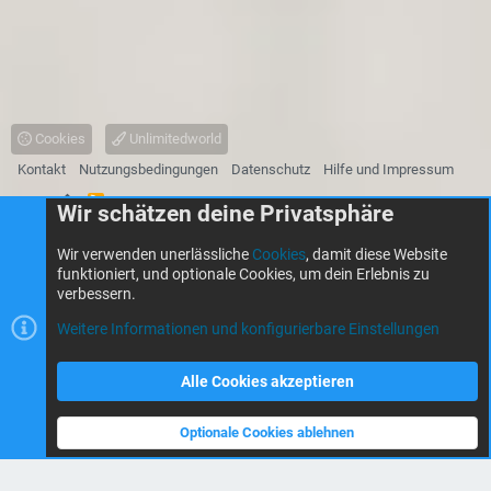
Cookies
Unlimitedworld
Kontakt
Nutzungsbedingungen
Datenschutz
Hilfe und Impressum
R
Start
Wir schätzen deine Privatsphäre
S
S
®
Community platform by XenForo
© 2010-2026 XenForo Ltd.
Wir verwenden unerlässliche
Cookies
, damit diese Website
Some of the add-ons on this site are powered by
XenConcept™
©2017-2026
XenConcept Ltd. (
Details
)
funktioniert, und optionale Cookies, um dein Erlebnis zu
XenPorta 2 PRO
© Jason Axelrod of
8WAYRUN
verbessern.
Parts of this site powered by
add-ons from DragonByte™
©2011-2026
DragonByte Technologies
(
Details
)
Weitere Informationen und konfigurierbare Einstellungen
|
Style by ThemeHouse
KEIN OFFIZIELLER MINECRAFT-SERVICE. NICHT GENEHMIGT VON ODER
Alle Cookies akzeptieren
VERBUNDEN MIT MOJANG ODER MICROSOFT.
Wiki-Navigation
Optionale Cookies ablehnen
Oben
Unte