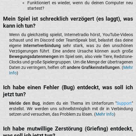
Funktioniert es wieder, wenn du deinen Computer neu
startest?
Mein Spiel ist schrecklich verzögert (es laggt), was
kann ich tun?​
Wenn du gleichzeitig spielst, Internetradio hörst, YouTube-Videos
schaust und im Discord oder TeamSpeak bist, belastet das deine
eigene
Internetverbindung
sehr stark, was zu den unschönen
Verzögerungen führt. Eine andere Ursache können auch große
Bewegungsdatenmengen
im Spiel sein, also viele Tiere, Redstone-
Clocks und große Spielergruppen. Um die Menge der übertragenen
Daten zu verringern, helfen oft
andere Grafikeinstellungen
. (
Mehr
Info
)​
Ich habe einen Fehler (Bug) entdeckt, was soll ich
jetzt tun?​
Melde den Bug
, indem du ein Thema im Unterforum "
Support
"
erstellst. Wir werden uns schnellstmöglich mit dir in Verbindung
setzen und versuchen, das Problem zu lösen. (
Mehr Info
)​
Ich habe mutwillige Zerstörung (Griefing) entdeckt,
was soll ich jetzt tun?​