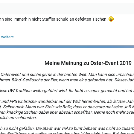
n sind immerhin nicht Staffler schuld an defekten Tischen.
weitere...
Meine Meinung zu Oster-Event 2019
m Osterevent und suche gerne in der bunten Welt. Man kann sich umschaue
men 'Bling'-Geräusche der Eier, wenn man eins gefunden hat. Dieses Ja
diese UW Tradition weitergeführt wird. Ihr habt es super gemacht und hat
r und FPS Einbrüche wunderbar auf der Welt herumlaufen, als letztes Ja
ert. Selbst mein Mann war Stolz wie Bolle, dass er das erste mal seine Jn
aren knackige Sachen dabei aber absolut schaffbar. Gerne noch mehr Dra
önlich am schönsten.
ich so nicht gefallen. Die Stadt war viel zu bunt bebaut was nicht so z
s Bedürfniss hat weiter zu erkunden aber leider nicht kann. Bei den vorri