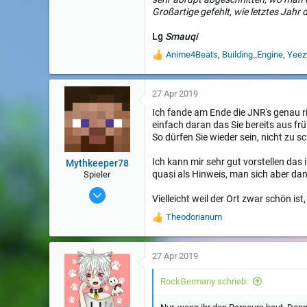
Großartige gefehlt, wie letztes Jahr d
Lg
Smauqi
Anime4Beats
,
Building_Engine
,
Yeez
W
e
r
t
27 Apr 2019
u
Ich fande am Ende die JNR's genau ri
n
einfach daran das Sie bereits aus f
g
e
So dürfen Sie wieder sein, nicht zu s
n
:
Ich kann mir sehr gut vorstellen das
Mythkeeper78
quasi als Hinweis, man sich aber d
Spieler
8 Feb 2019
Vielleicht weil der Ort zwar schön ist
55
Theodorianum
W
e
r
t
27 Apr 2019
u
n
RockGermany schrieb:
g
e