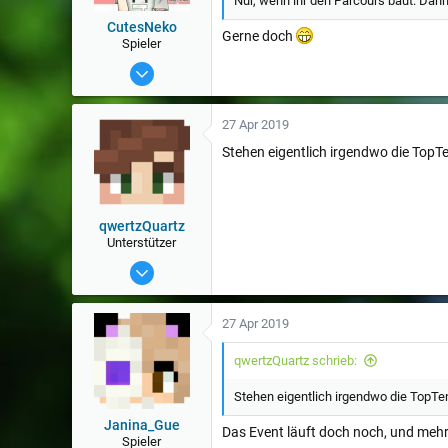
Nur, wenn ihr den Parcours baut. Dann
n
:
CutesNeko
Gerne doch
Spieler
30 Jul 2015
606
27 Apr 2019
Stehen eigentlich irgendwo die TopT
qwertzQuartz
Unterstützer
30 Mai 2018
642
27 Apr 2019
qwertzQuartz schrieb:
Stehen eigentlich irgendwo die TopT
Janina_Gue
Das Event läuft doch noch, und meh
Spieler