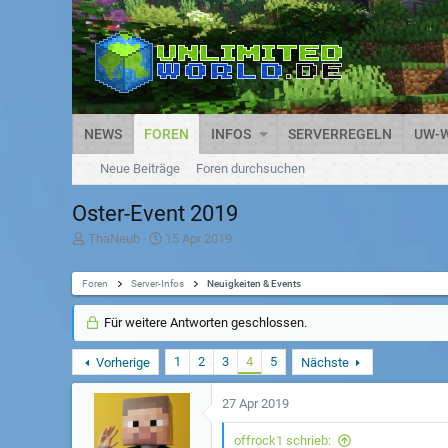
NEWS
FOREN
INFOS
SERVERREGELN
UW-W
Neue Beiträge
Foren durchsuchen
Oster-Event 2019
T
D
ThaNeub
15 Apr 2019
h
a
e
t
Foren
m
Server-Infos
u
Neuigkeiten & Events
e
m
n
S
Für weitere Antworten geschlossen.
s
t
t
a
1
2
3
4
5
Vorherige
Nächste
a
r
r
t
t
27 Apr 2019
e
r
offrock1 schrieb: