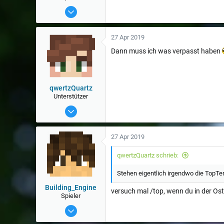
28 Apr 2017
172
27 Apr 2019
Dann muss ich was verpasst haben
qwertzQuartz
Unterstützer
30 Mai 2018
642
27 Apr 2019
qwertzQuartz schrieb:
Stehen eigentlich irgendwo die TopTe
Building_Engine
versuch mal /top, wenn du in der Os
Spieler
22 Sep 2015
1.410