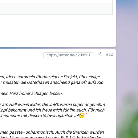
#62
n, Ideen sammeln für das eigene Projekt, über einige
hr mussten die Osterhasen anscheind ganz oft aufs Klo
 mein Herz höher schlagen lassen.
hr am Halloween leider. Die JnR's waren super angenehm
R Kopf bekommt und ich freue mich für ihn auch. Für mich
chennester mit diesem Schwierigkeitslevel
usammen passte - unharmonisch. Auch die Grenzen wurden
gen Maps war das nicht so der Fall. Mir hat leider das