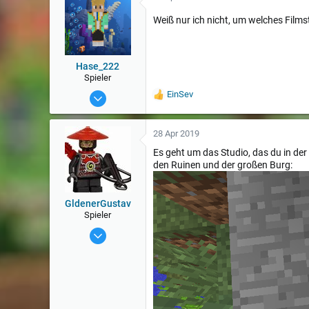
u
n
Weiß nur ich nicht, um welches Films
g
e
n
:
Hase_222
Spieler
18 Feb 2018
EinSev
W
e
1.884
r
t
28 Apr 2019
u
Es geht um das Studio, das du in der
n
den Ruinen und der großen Burg:
g
e
n
:
GldenerGustav
Spieler
6 Aug 2016
404