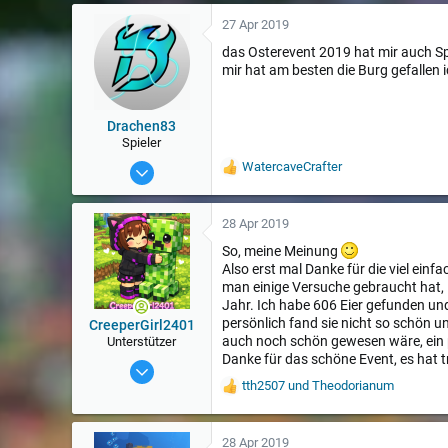
27 Apr 2019
das Osterevent 2019 hat mir auch 
mir hat am besten die Burg gefallen 
Drachen83
Spieler
11 Dez 2017
WatercaveCrafter
W
e
54
r
t
28 Apr 2019
u
So, meine Meinung
n
Also erst mal Danke für die viel einf
g
e
man einige Versuche gebraucht hat, i
n
Jahr. Ich habe 606 Eier gefunden und 
:
persönlich fand sie nicht so schön u
CreeperGirl2401
auch noch schön gewesen wäre, ein 
Unterstützer
Danke für das schöne Event, es hat 
22 Nov 2014
tth2507
und
Theodorianum
1.213
W
e
r
t
28 Apr 2019