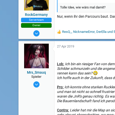
Tolle Idee, wie wärs mal damit?
RockGermany
Nur, wenn ihr den Parcours baut. Dan
Serverteam
Owner
21 Apr 2014
ResQ_
,
NicknameError
,
DerElla
und 5 
W
e
6.645
r
t
27 Apr 2019
u
n
g
e
Lob:
Ich bin ein riesiger Fan von de
n
Schilder schmunzeln und die angeneh
:
Mrs_Smauq
rennen kann das sein?
Spieler
Ich hoffe auch in der Zukunft, dass 
16 Nov 2015
Pro:
Ich konnte ohne starken Ruckle
633
und man ist nicht so schnell frustri
waren die JnR's genau richtig. Es w
Die Bauernlandschaft fand ich pers
Contra:
Leider hat mir die Map an s
sehr abrupt abgeschnitten, wo man da