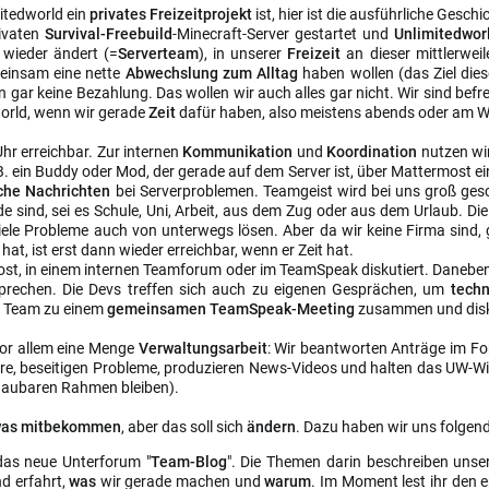
itedworld ein
privates Freizeitprojekt
ist, hier ist die ausführliche Geschi
rivaten
Survival-Freebuild
-Minecraft-Server gestartet und
Unlimitedwo
wieder ändert (=
Serverteam
), in unserer
Freizeit
an dieser mittlerweil
meinsam eine nette
Abwechslung zum Alltag
haben wollen (das Ziel die
 gar keine Bezahlung. Das wollen wir auch alles gar nicht. Wir sind bef
rld, wenn wir gerade
Zeit
dafür haben, also meistens abends oder am 
hr erreichbar. Zur internen
Kommunikation
und
Koordination
nutzen wi
. ein Buddy oder Mod, der gerade auf dem Server ist, über Mattermost e
che Nachrichten
bei Serverproblemen. Teamgeist wird bei uns groß ges
de sind, sei es Schule, Uni, Arbeit, aus dem Zug oder aus dem Urlaub. 
iele Probleme auch von unterwegs lösen. Aber da wir keine Firma sind, 
hat, ist erst dann wieder erreichbar, wenn er Zeit hat.
st, in einem internen Teamforum oder im TeamSpeak diskutiert. Danebe
prechen. Die Devs treffen sich auch zu eigenen Gesprächen, um
tech
 Team zu einem
gemeinsamen TeamSpeak-Meeting
zusammen und disku
vor allem eine Menge
Verwaltungsarbeit
: Wir beantworten Anträge im For
are, beseitigen Probleme, produzieren News-Videos und halten das UW-Wik
chaubaren Rahmen bleiben).
was mitbekommen
, aber das soll sich
ändern
. Dazu haben wir uns folgend
das neue Unterforum "
Team-Blog
". Die Themen darin beschreiben uns
d erfahrt,
was
wir gerade machen und
warum
. Im Moment lest ihr den