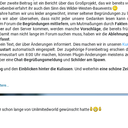
 Der zweite Beitrag ist ein Bericht über das Großprojekt, das wir berei
nebenbei erfahrt ihr auch den Sinn des Wilder-Westen-Bauevents
ahre hatten wir uns leider angewöhnt, immer seltener Begründungen zu lief
 wir aber übersehen, dass nicht jeder unsere Gedanken lesen kann u
im Forum die
Begründungen mitliefern
, um Mutmaßungen durch
Fakte
ler
auf den Server kommen, werden manche
Vorschläge
, die bereits 
 Damit man nicht lange im Forum suchen muss, haben wir die
Ablehnun
fasst
.
 ein Text, der über Änderungen informiert. Dies machen wir in unseren
Ku
eustart
automatisch eingespielt. Der zugehörige Forenbeitrag erschie
verneustart um 8:00 Uhr machen, können Plugin-Änderungen meistens
z
ber eine
Chat-Begrüßungsmeldung
und
Schilder am Spawn
.
og
und den
Einblicken hinter die Kulissen
. Und weiterhin
eine schöne Ze
ere...
 mir schon lange von Unlimitedworld gewünscht hatte