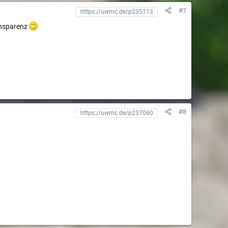
#7
ransparenz
#8