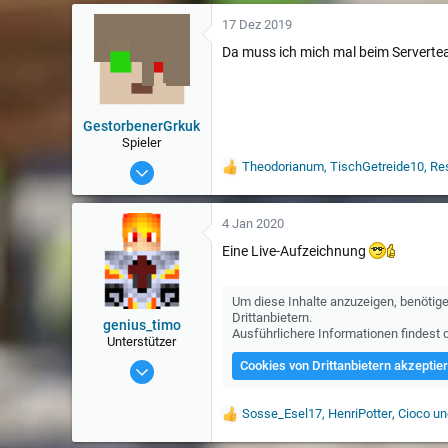
r
t
17 Dez 2019
u
Da muss ich mich mal beim Serverteam
n
g
e
n
:
GestorbenerGrkuk
Spieler
19 Okt 2015
Theodorianum
,
TischGetreide10
,
Re
W
e
228
r
t
4 Jan 2020
u
Eine Live-Aufzeichnung
n
g
e
n
Um diese Inhalte anzuzeigen, benöti
:
Drittanbietern.
genius_timo
Ausführlichere Informationen findest 
Unterstützer
7 Aug 2017
Cookies von Drittanbietern akzeptie
1.910
Sosse_Esel17
,
HenriPotter
,
Cioco
und
W
e