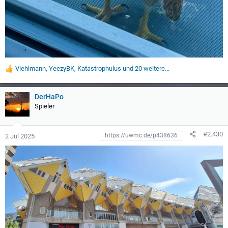
Viehlmann
,
YeezyBK
,
Katastrophulus
und 20 weitere...
W
e
r
t
DerHaPo
u
Spieler
n
g
e
#2.430
2 Jul 2025
n
: