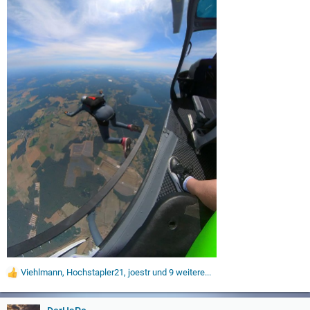
Viehlmann
,
Hochstapler21
,
joestr
und 9 weitere...
W
e
r