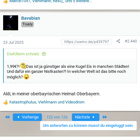
Marcel1097
,
Viehlmann
,
ResQ_
und 5 weitere...
W
e
r
t
Bavabian
u
Trusty
n
g
e
#2.440
23 Jul 2025
n
:
DieKillerin schrieb:
1,99€?!
Das ist ja günstiger als eine Kugel Eis in manchen Städten!
Und dafür ein ganzer Nistkasten?! In welcher Welt ist das bitte noch
möglich?
Aldi, in meiner oberbayrischen Heimat Oberbayern.
Katastrophulus
,
Viehlmann
und
Videodrom
W
e
r
Erste
Letzte
Vorherige
122 von 126
Nächste
t
u
Um antworten zu können musst du eingeloggt sein.
n
g
e