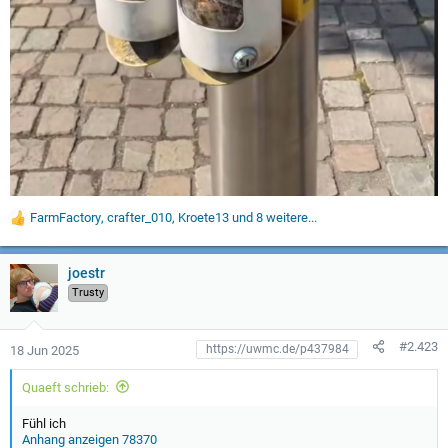
FarmFactory
,
crafter_010
,
Kroete13
und 8 weitere...
W
e
r
t
joestr
u
Trusty
n
g
e
#2.423
18 Jun 2025
n
:
Quaeft schrieb:
Fühl ich
Anhang anzeigen 78370