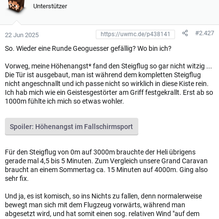
u
Unterstützer
n
g
e
#2.427
22 Jun 2025
n
:
So. Wieder eine Runde Geoguesser gefällig? Wo bin ich?
Vorweg, meine Höhenangst* fand den Steigflug so gar nicht witzig ...
Die Tür ist ausgebaut, man ist während dem kompletten Steigflug
nicht angeschnallt und ich passe nicht so wirklich in diese Kiste rein.
Ich hab mich wie ein Geistesgestörter am Griff festgekrallt. Erst ab so
1000m fühlte ich mich so etwas wohler.
Spoiler:
Höhenangst im Fallschirmsport
Für den Steigflug von 0m auf 3000m brauchte der Heli übrigens
gerade mal 4,5 bis 5 Minuten. Zum Vergleich unsere Grand Caravan
braucht an einem Sommertag ca. 15 Minuten auf 4000m. Ging also
sehr fix.
Und ja, es ist komisch, so ins Nichts zu fallen, denn normalerweise
bewegt man sich mit dem Flugzeug vorwärts, während man
abgesetzt wird, und hat somit einen sog. relativen Wind "auf dem