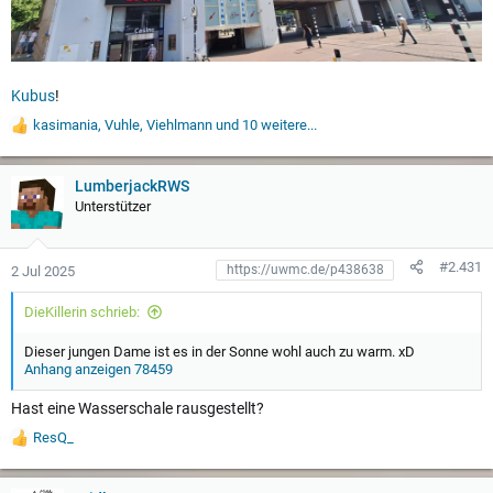
Kubus
!
kasimania
,
Vuhle
,
Viehlmann
und 10 weitere...
W
e
r
t
LumberjackRWS
u
Unterstützer
n
g
e
#2.431
2 Jul 2025
n
:
DieKillerin schrieb:
Dieser jungen Dame ist es in der Sonne wohl auch zu warm. xD
Anhang anzeigen 78459
Hast eine Wasserschale rausgestellt?
ResQ_
W
e
r