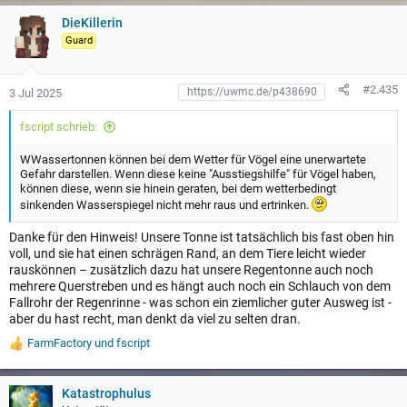
r
t
DieKillerin
u
Guard
n
g
e
#2.435
3 Jul 2025
n
:
fscript schrieb:
WWassertonnen können bei dem Wetter für Vögel eine unerwartete
Gefahr darstellen. Wenn diese keine "Ausstiegshilfe" für Vögel haben,
können diese, wenn sie hinein geraten, bei dem wetterbedingt
sinkenden Wasserspiegel nicht mehr raus und ertrinken.
Danke für den Hinweis! Unsere Tonne ist tatsächlich bis fast oben hin
voll, und sie hat einen schrägen Rand, an dem Tiere leicht wieder
rauskönnen – zusätzlich dazu hat unsere Regentonne auch noch
mehrere Querstreben und es hängt auch noch ein Schlauch von dem
Fallrohr der Regenrinne - was schon ein ziemlicher guter Ausweg ist -
aber du hast recht, man denkt da viel zu selten dran.
FarmFactory
und
fscript
W
e
r
t
Katastrophulus