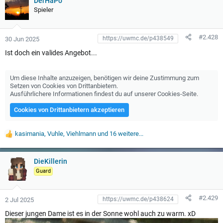
t
DerHaPo
u
Spieler
n
g
e
#2.428
30 Jun 2025
n
:
Ist doch ein valides Angebot...
Um diese Inhalte anzuzeigen, benötigen wir deine Zustimmung zum
Setzen von Cookies von Drittanbietern.
Ausführlichere Informationen findest du auf unserer
Cookies-Seite
.
Cookies von Drittanbietern akzeptieren
kasimania
,
Vuhle
,
Viehlmann
und 16 weitere...
W
e
r
t
DieKillerin
u
Guard
n
g
e
#2.429
2 Jul 2025
n
:
Dieser jungen Dame ist es in der Sonne wohl auch zu warm. xD