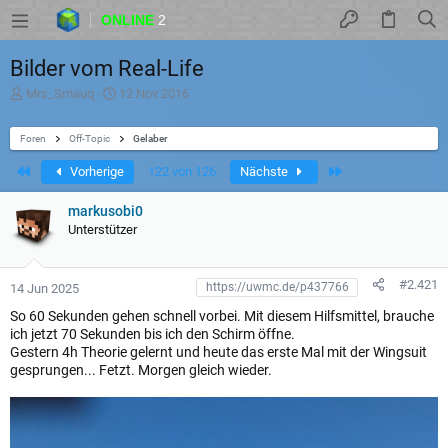
ONLINE
2
Bilder vom Real-Life
T
D
Mrs_Smauq
12 Nov 2016
h
a
e
t
Foren
m
Off-Topic
u
Gelaber
e
m
Erste
Letzte
Vorherige
122 von 126
Nächste
n
S
s
t
t
a
markusobi0
a
r
Unterstützer
r
t
t
e
r
#2.421
14 Jun 2025
So 60 Sekunden gehen schnell vorbei. Mit diesem Hilfsmittel, brauche
ich jetzt 70 Sekunden bis ich den Schirm öffne.
Gestern 4h Theorie gelernt und heute das erste Mal mit der Wingsuit
gesprungen... Fetzt. Morgen gleich wieder.