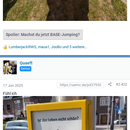
Spoiler:
Machst du jetzt BASE-Jumping?
LumberjackRWS
,
maua1
,
JooBo
und 5 weitere...
W
e
r
t
Quaeft
u
Senior
n
g
e
#2.422
17 Jun 2025
n
:
Fühl ich