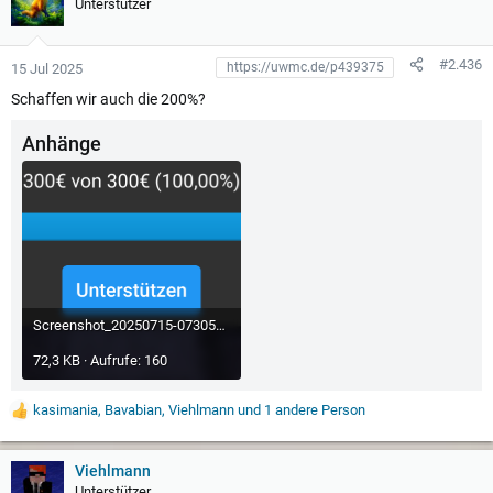
u
Unterstützer
n
g
e
#2.436
15 Jul 2025
n
:
Schaffen wir auch die 200%?
Anhänge
Screenshot_20250715-073059.Firefox.png
72,3 KB · Aufrufe: 160
kasimania
,
Bavabian
,
Viehlmann
und 1 andere Person
W
e
r
t
Viehlmann
u
Unterstützer