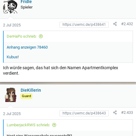
t
Fridle
u
Spieler
n
g
e
#2.432
2 Jul 2025
n
:
DerHaPo schrieb:
Anhang anzeigen 78460
Kubus
!
Ich würde sagen, das hat sich den Namen Apartmentkomplex
verdient.
DieKillerin
Guard
#2.433
2 Jul 2025
LumberjackRWS schrieb:
Hast eine Wasserschale rausgestellt?