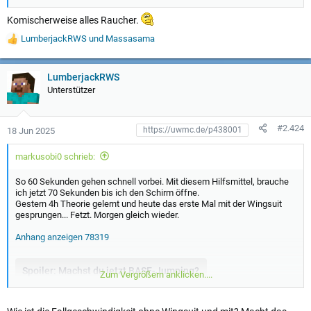
Komischerweise alles Raucher.
LumberjackRWS
und
Massasama
W
e
r
t
LumberjackRWS
u
Unterstützer
n
g
e
#2.424
18 Jun 2025
n
:
markusobi0 schrieb:
So 60 Sekunden gehen schnell vorbei. Mit diesem Hilfsmittel, brauche
ich jetzt 70 Sekunden bis ich den Schirm öffne.
Gestern 4h Theorie gelernt und heute das erste Mal mit der Wingsuit
gesprungen... Fetzt. Morgen gleich wieder.
Anhang anzeigen 78319
Spoiler:
Machst du jetzt BASE-Jumping?
Zum Vergrößern anklicken....