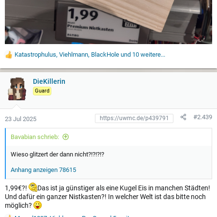
Katastrophulus
,
Viehlmann
,
BlackHole
und 10 weitere...
W
e
r
t
DieKillerin
u
Guard
n
g
e
#2.439
23 Jul 2025
n
:
Bavabian schrieb:
Wieso glitzert der dann nicht?!?!?!?
Anhang anzeigen 78615
1,99€?!
Das ist ja günstiger als eine Kugel Eis in manchen Städten!
Und dafür ein ganzer Nistkasten?! In welcher Welt ist das bitte noch
möglich?