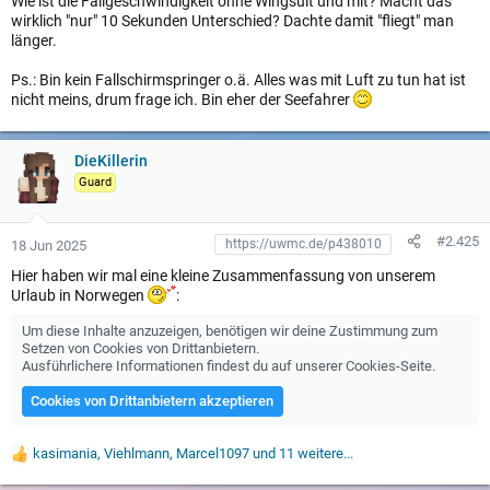
Wie ist die Fallgeschwindigkeit ohne Wingsuit und mit? Macht das
wirklich "nur" 10 Sekunden Unterschied? Dachte damit "fliegt" man
länger.
Ps.: Bin kein Fallschirmspringer o.ä. Alles was mit Luft zu tun hat ist
nicht meins, drum frage ich. Bin eher der Seefahrer
DieKillerin
Guard
#2.425
18 Jun 2025
Hier haben wir mal eine kleine Zusammenfassung von unserem
Urlaub in Norwegen
:
Um diese Inhalte anzuzeigen, benötigen wir deine Zustimmung zum
Setzen von Cookies von Drittanbietern.
Ausführlichere Informationen findest du auf unserer
Cookies-Seite
.
Cookies von Drittanbietern akzeptieren
kasimania
,
Viehlmann
,
Marcel1097
und 11 weitere...
W
e