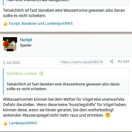
Tatsächlich ist fast daneben eine Wassertonne gewesen also daran
sollte es nicht scheitern.
fscript
,
Bavabian
und
LumberjackRWS
W
e
r
t
fscript
u
Spieler
n
g
e
#2.434
3 Jul 2025
n
:
DieKillerin schrieb:
Tatsächlich ist fast daneben eine Wassertonne gewesen also daran
sollte es nicht scheitern.
WWassertonnen können bei dem Wetter für Vögel eine unerwartete
Gefahr darstellen. Wenn diese keine "Ausstiegshilfe" für Vögel haben,
können diese, wenn sie hinein geraten, bei dem wetterbedingt
sinkenden Wasserspiegel nicht mehr raus und ertrinken.
LumberjackRWS
W
e