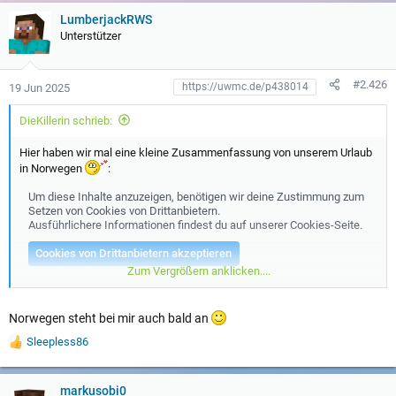
r
t
LumberjackRWS
u
Unterstützer
n
g
e
#2.426
19 Jun 2025
n
:
DieKillerin schrieb:
Hier haben wir mal eine kleine Zusammenfassung von unserem Urlaub
in Norwegen
:
Um diese Inhalte anzuzeigen, benötigen wir deine Zustimmung zum
Setzen von Cookies von Drittanbietern.
Ausführlichere Informationen findest du auf unserer
Cookies-Seite
.
Cookies von Drittanbietern akzeptieren
Zum Vergrößern anklicken....
Norwegen steht bei mir auch bald an
Sleepless86
W
e
r
t
markusobi0