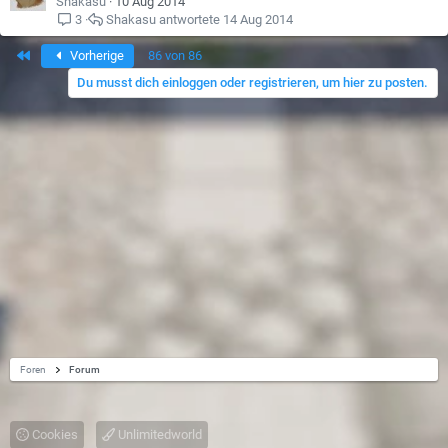
r
e
Shakasu
10 Aug 2014
r
s
Shakasu
14 Aug 2014
3
t
p
Erste
e
Vorherige
86 von 86
r
Du musst dich einloggen oder registrieren, um hier zu posten.
r
t
Foren
Forum
Cookies
Unlimitedworld