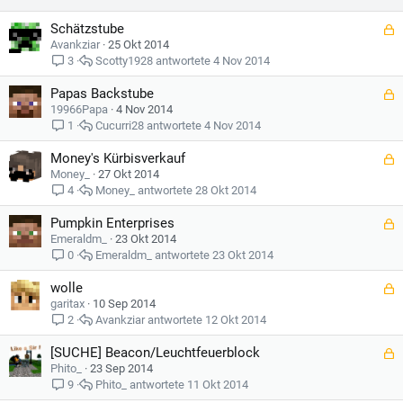
Schätzstube
G
e
Avankziar
25 Okt 2014
s
Scotty1928
4 Nov 2014
3
p
Papas Backstube
e
G
r
e
19966Papa
4 Nov 2014
r
s
Cucurri28
4 Nov 2014
1
t
p
Money's Kürbisverkauf
e
G
r
e
Money_
27 Okt 2014
r
s
Money_
28 Okt 2014
4
t
p
Pumpkin Enterprises
e
G
r
e
Emeraldm_
23 Okt 2014
r
s
Emeraldm_
23 Okt 2014
0
t
p
wolle
e
G
r
e
garitax
10 Sep 2014
r
s
Avankziar
12 Okt 2014
2
t
p
[SUCHE] Beacon/Leuchtfeuerblock
e
G
r
e
Phito_
23 Sep 2014
r
s
Phito_
11 Okt 2014
9
t
p