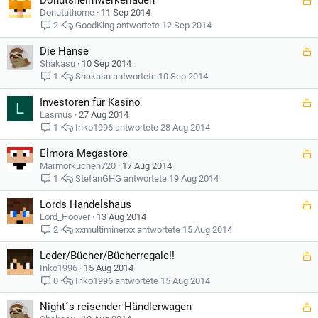
Donutsheimwerkerladen
r
e
Donutathome
11 Sep 2014
r
s
GoodKing
12 Sep 2014
2
t
p
Die Hanse
e
G
r
e
Shakasu
10 Sep 2014
r
s
Shakasu
10 Sep 2014
1
t
p
Investoren für Kasino
e
G
L
r
e
Lasmus
27 Aug 2014
r
s
Inko1996
28 Aug 2014
1
t
p
Elmora Megastore
e
G
r
e
Marmorkuchen720
17 Aug 2014
r
s
StefanGHG
19 Aug 2014
1
t
p
Lords Handelshaus
e
G
r
e
Lord_Hoover
13 Aug 2014
r
s
xxmultiminerxx
15 Aug 2014
2
t
p
Leder/Bücher/Bücherregale!!
e
G
r
e
Inko1996
15 Aug 2014
r
s
Inko1996
15 Aug 2014
0
t
p
Night´s reisender Händlerwagen
e
G