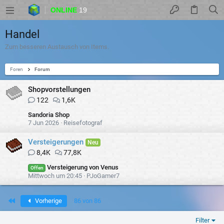
ONLINE
19
Handel
Zum besseren Austausch von Items.
Foren
Forum
Shopvorstellungen
122
1,6K
Sandoria Shop
7 Jun 2026
Reisefotograf
Versteigerungen
Neu
8,4K
77,8K
Versteigerung von Venus
Offen
Mittwoch um 20:45
PJoGamer7
Erste
Vorherige
86 von 86
Filter