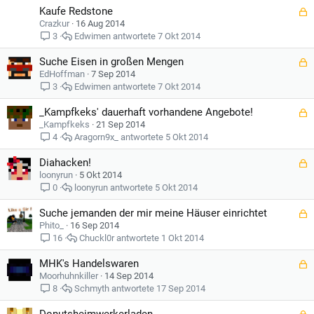
Kaufe Redstone
e
G
r
e
Crazkur
16 Aug 2014
r
s
Edwimen
7 Okt 2014
3
t
p
Suche Eisen in großen Mengen
e
G
r
e
EdHoffman
7 Sep 2014
r
s
Edwimen
7 Okt 2014
3
t
p
_Kampfkeks' dauerhaft vorhandene Angebote!
e
G
r
e
_Kampfkeks
21 Sep 2014
r
s
Aragorn9x_
5 Okt 2014
4
t
p
Diahacken!
e
G
r
e
loonyrun
5 Okt 2014
r
s
loonyrun
5 Okt 2014
0
t
p
Suche jemanden der mir meine Häuser einrichtet
e
G
r
e
Phito_
16 Sep 2014
r
s
Chuckl0r
1 Okt 2014
16
t
p
MHK's Handelswaren
e
G
r
e
Moorhuhnkiller
14 Sep 2014
r
s
Schmyth
17 Sep 2014
8
t
p
e
G