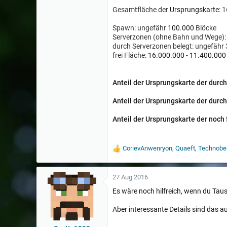
Gesamtfläche der
Ursprungskarte
: 
Spawn: ungefähr
100.000
Blöcke
Serverzonen (ohne Bahn und Wege):
durch Serverzonen belegt: ungefähr
frei Fläche:
16.000.000
-
11.400.000
Anteil der
Ursprungskarte
der durch
Anteil
der
Ursprungskarte
der durch
Anteil
der
Ursprungskarte
der noch 
CorievAnwenryon
,
Quaeft
,
Technobe
W
e
r
t
27 Aug 2016
u
Es wäre noch hilfreich, wenn du Tau
n
g
e
Aber interessante Details sind das au
n
: