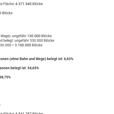
te Fläche:
4.371.940
Blöcke
0
Blöcke
 Wege): ungefähr
130.000
Blöcke
d belegt: ungefähr 530.000 Blöcke
30.000
=
3.100.000
Blöcke
zonen (ohne Bahn und Wege) belegt ist: 6,63%
zonen belegt ist: 54,65%
 38,75%
n
te Fläche:
4.541.787
Blöcke