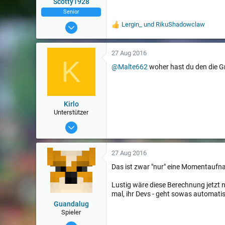
Scotty1928
Senior
12 Aug 2014
Lergin_
und
RikuShadowclaw
W
e
5.488
r
t
27 Aug 2016
K
u
@Malte662
woher hast du den die 
n
g
e
n
:
Kirlo
Unterstützer
3 Apr 2016
1.069
27 Aug 2016
Das ist zwar "nur" eine Momentaufna
Lustig wäre diese Berechnung jetzt no
mal, ihr Devs - geht sowas automati
Guandalug
Spieler
7 März 2015