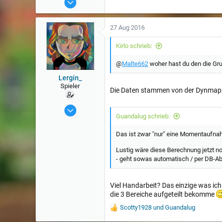
170
27 Aug 2016
Kirlo schrieb:
@
Malte662
woher hast du den die Gr
Lergin_
Spieler
Die Daten stammen von der Dynmap
29 Feb 2016
Guandalug schrieb:
86
Das ist zwar "nur" eine Momentaufnah
Lustig wäre diese Berechnung jetzt noc
- geht sowas automatisch / per DB-A
Viel Handarbeit? Das einzige was i
die 3 Bereiche aufgeteilt bekomme
Scotty1928
und
Guandalug
W
e