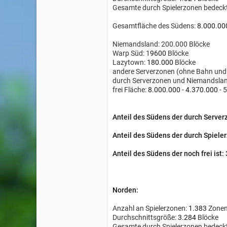
Gesamte durch Spielerzonen bedeck
Gesamtfläche des Südens:
8.000.00
Niemandsland: 200.000 Blöcke
Warp Süd: 1
9600
Blöcke
Lazytown:
180.000
Blöcke
andere Serverzonen (ohne Bahn und
durch Serverzonen und Niemandslan
frei Fläche:
8.000.000
-
4.370.000
-
5
Anteil des Südens der durch Server
Anteil
des Südens
der durch Spieler
Anteil
des Südens
der noch frei ist:
Norden:
Anzahl an Spielerzonen:
1.383
Zone
Durchschnittsgröße:
3.284
Blöcke
Gesamte durch Spielerzonen bedeck