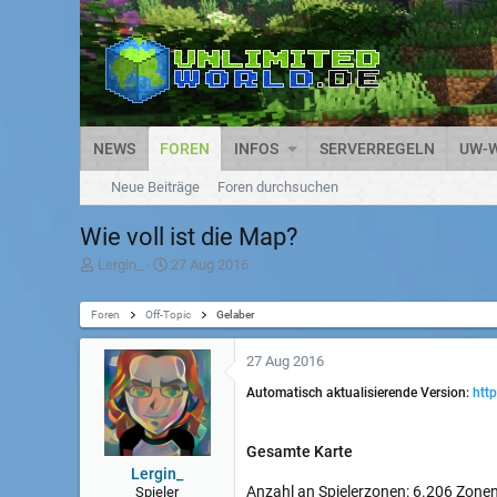
NEWS
FOREN
INFOS
SERVERREGELN
UW-W
Neue Beiträge
Foren durchsuchen
Wie voll ist die Map?
T
D
Lergin_
27 Aug 2016
h
a
e
t
Foren
m
Off-Topic
u
Gelaber
e
m
n
S
27 Aug 2016
s
t
t
a
Automatisch aktualisierende Version:
htt
a
r
r
t
t
Gesamte Karte
e
Lergin_
r
Anzahl an Spielerzonen: 6.206 Zone
Spieler