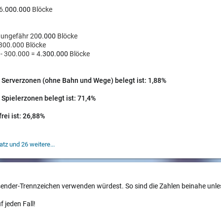
16
.000.000
Blöcke
 ungefähr 20
0.000
Blöcke
 300.000 Blöcke
- 3
00.000
= 4
.300.000
Blöcke
 Serverzonen (ohne Bahn und Wege) belegt ist: 1,88%
 Spielerzonen belegt ist: 71,4%
frei ist: 26,88%
atz
und 26 weitere...
sender-Trennzeichen verwenden würdest. So sind die Zahlen beinahe unl
f jeden Fall!