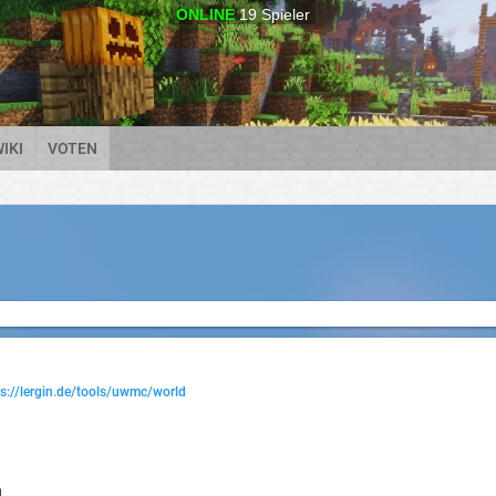
ONLINE
19
Spieler
IKI
VOTEN
ps://lergin.de/tools/uwmc/world
n