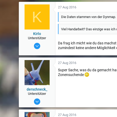
r
t
27 Aug 2016
K
u
n
Die Daten stammen von der Dynmap.
g
e
n
Viel Handarbeit? Das einzige was ic
:
Kirlo
Unterstützer
Da frag ich micht wie du das machst
3 Apr 2016
zumindest keine andere Möglichkeit 
1.069
27 Aug 2016
Super Sache, was du da gemacht hast, 
Zonensuchende
derschneck_
Unterstützer
25 Mai 2016
1.115
27 Aug 2016