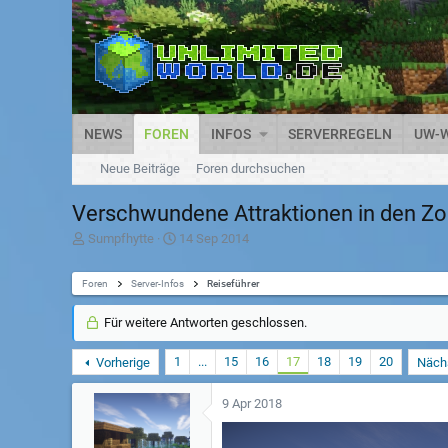
NEWS
FOREN
INFOS
SERVERREGELN
UW-W
Neue Beiträge
Foren durchsuchen
Verschwundene Attraktionen in den Z
T
D
Sumpfhytte
14 Sep 2014
h
a
e
t
Foren
m
Server-Infos
u
Reiseführer
e
m
n
S
Für weitere Antworten geschlossen.
s
t
t
a
1
...
15
16
17
18
19
20
Vorherige
Näch
a
r
r
t
t
9 Apr 2018
e
r