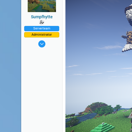
Sumpfhytte
Serverteam
Administrator
11 Aug 2014
9.152