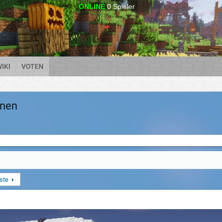
ONLINE
0
Spieler
IKI
VOTEN
onen
ste