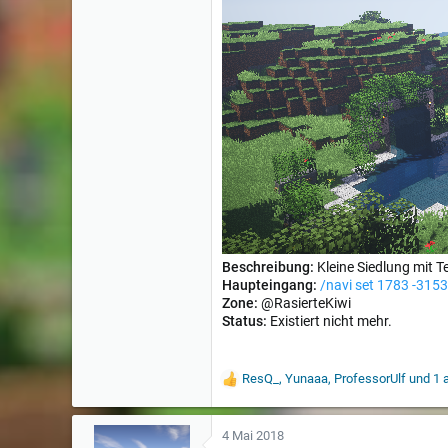
Beschreibung:
Kleine Siedlung mit 
Haupteingang:
/navi set 1783 -3153
Zone:
@RasierteKiwi
Status:
Existiert nicht mehr.
ResQ_
,
Yunaaa
,
ProfessorUlf
und 1 
W
e
r
t
4 Mai 2018