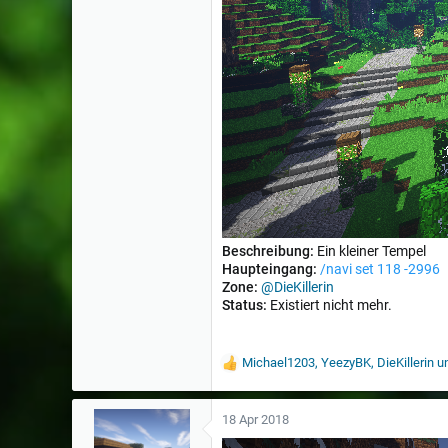
Beschreibung:
Ein kleiner Tempel
Haupteingang:
/navi set 118 -2996
Zone:
@DieKillerin
Status:
Existiert nicht mehr.
Michael1203
,
YeezyBK
,
DieKillerin
un
W
e
r
t
18 Apr 2018
u