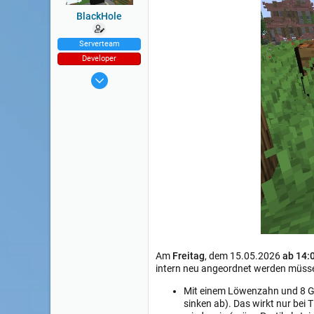
BlackHole
Serverteam
Developer
9 Aug 2014
3.911
Am
Freitag
, dem 15.05.2026
ab 14:
intern neu angeordnet werden müssen. 
Mit einem Löwenzahn und 8 
sinken ab). Das wirkt nur bei