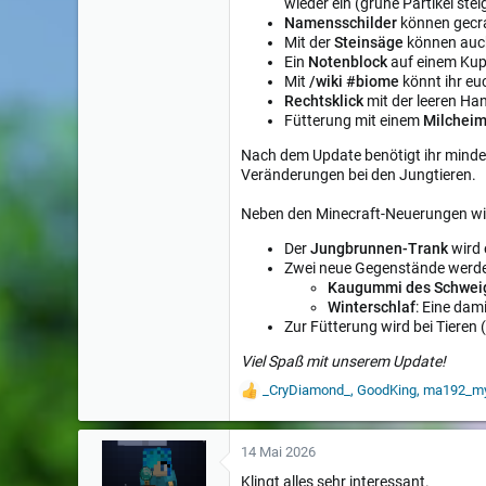
wieder ein (grüne Partikel ste
Namensschilder
können gecra
Mit der
Steinsäge
können auch
Ein
Notenblock
auf einem Kup
Mit
/wiki #biome
könnt ihr eu
Rechtsklick
mit der leeren Han
Fütterung mit einem
Milchei
Nach dem Update benötigt ihr minde
Veränderungen bei den Jungtieren.
Neben den Minecraft-Neuerungen wi
Der
Jungbrunnen-Trank
wird 
Zwei neue Gegenstände werden
Kaugummi des Schwei
Winterschlaf
: Eine dam
Zur Fütterung wird bei Tieren
Viel Spaß mit unserem Update!
_CryDiamond_
,
GoodKing
,
ma192_my
W
e
r
t
14 Mai 2026
u
Klingt alles sehr interessant.
n