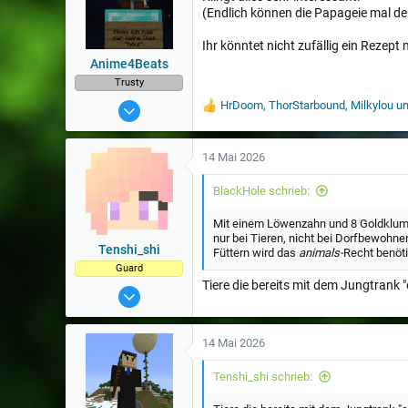
(Endlich können die Papageie mal d
g
e
n
Ihr könntet nicht zufällig ein Rezep
:
Anime4Beats
Trusty
20 Feb 2017
HrDoom
,
ThorStarbound
,
Milkylou
un
W
e
2.000
r
t
14 Mai 2026
u
n
BlackHole schrieb:
g
e
Mit einem Löwenzahn und 8 Goldklu
n
nur bei Tieren, nicht bei Dorfbewohne
:
Tenshi_shi
Füttern wird das
animals-
Recht benöt
Guard
Tiere die bereits mit dem Jungtran
12 März 2023
306
14 Mai 2026
Tenshi_shi schrieb: