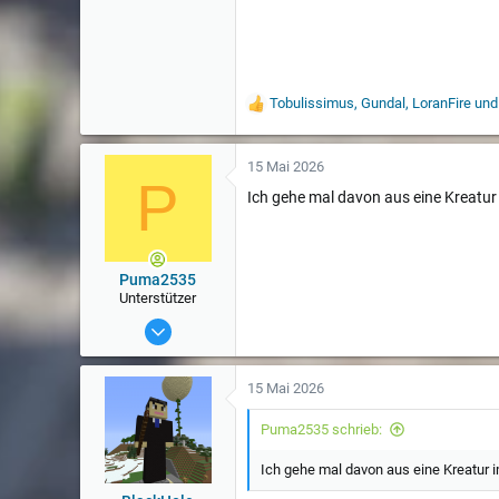
Tobulissimus
,
Gundal
,
LoranFire
und 
W
e
r
t
15 Mai 2026
P
u
Ich gehe mal davon aus eine Kreatur
n
g
e
n
:
Puma2535
Unterstützer
9 Nov 2016
26
15 Mai 2026
Puma2535 schrieb:
Ich gehe mal davon aus eine Kreatur 