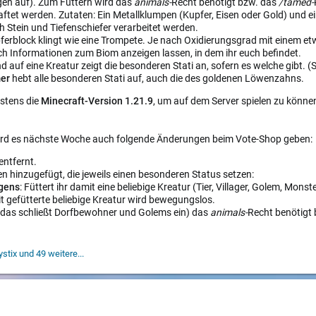
igen auf). Zum Füttern wird das
animals-
Recht benötigt bzw. das
/tamed-
ftet werden. Zutaten: Ein Metallklumpen (Kupfer, Eisen oder Gold) und ei
 Stein und Tiefenschiefer verarbeitet werden.
ferblock klingt wie eine Trompete. Je nach Oxidierungsgrad mit einem e
ch Informationen zum Biom anzeigen lassen, in dem ihr euch befindet.
d auf eine Kreatur zeigt die besonderen Stati an, sofern es welche gibt. (
mer
hebt alle besonderen Stati auf, auch die des goldenen Löwenzahns.
stens die
Minecraft-Version 1.21.9
, um auf dem Server spielen zu können
rd es nächste Woche auch folgende Änderungen beim Vote-Shop geben:
entfernt.
 hinzugefügt, die jeweils einen besonderen Status setzen:
gens
: Füttert ihr damit eine beliebige Kreatur (Tier, Villager, Golem, Monst
it gefütterte beliebige Kreatur wird bewegungslos.
 (das schließt Dorfbewohner und Golems ein) das
animals-
Recht benötigt
stix
und 49 weitere...