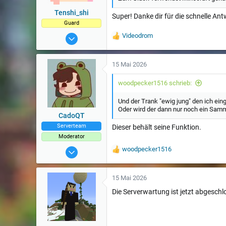
n
:
Tenshi_shi
Super! Danke dir für die schnelle Ant
Guard
12 März 2023
Videodrom
W
e
306
r
t
15 Mai 2026
u
n
woodpecker1516 schrieb:
g
e
Und der Trank "ewig jung" den ich ein
n
Oder wird der dann nur noch ein Samm
:
CadoQT
Serverteam
Dieser behält seine Funktion.
Moderator
26 Jul 2021
woodpecker1516
W
e
532
r
t
15 Mai 2026
u
Die Serverwartung ist jetzt abgeschl
n
g
e
n
: