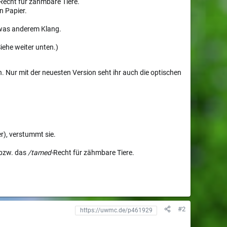
Recht für zähmbare Tiere.
n Papier.
twas anderem Klang.
Siehe weiter unten.)
. Nur mit der neuesten Version seht ihr auch die optischen
er), verstummt sie.
 bzw. das
/tamed-
Recht für zähmbare Tiere.
#2