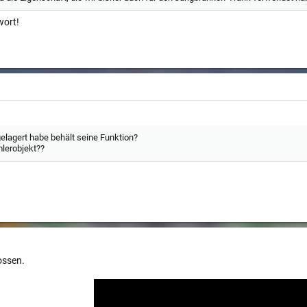
wort!
gelagert habe behält seine Funktion?
lerobjekt??
ossen.