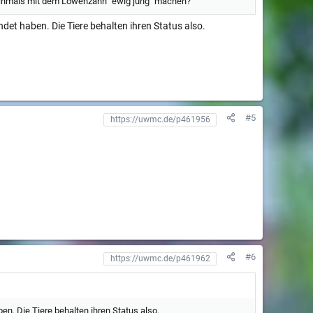
nochmals mit dem Löwenzahn "ewig jung" machen?
et haben. Die Tiere behalten ihren Status also.
#5
#6
n. Die Tiere behalten ihren Status also.