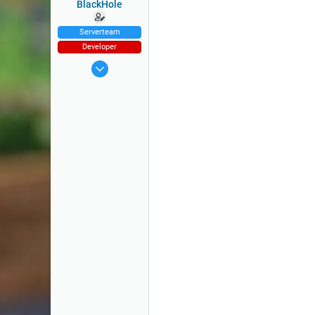
BlackHole
Serverteam
Developer
9 Aug 2014
3.911