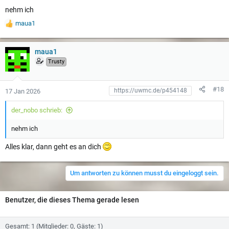
nehm ich
maua1
W
e
r
t
maua1
u
Trusty
n
g
e
#18
17 Jan 2026
n
:
der_nobo schrieb:
nehm ich
Alles klar, dann geht es an dich
Um antworten zu können musst du eingeloggt sein.
Benutzer, die dieses Thema gerade lesen
Gesamt: 1 (Mitglieder: 0, Gäste: 1)