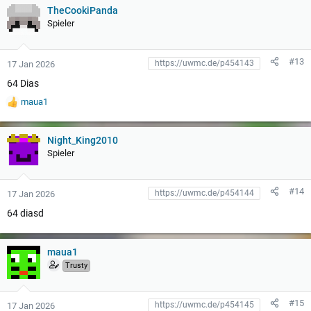
TheCookiPanda
Spieler
#13
17 Jan 2026
64 Dias
maua1
W
e
r
t
Night_King2010
u
Spieler
n
g
e
#14
17 Jan 2026
n
:
64 diasd
maua1
Trusty
#15
17 Jan 2026