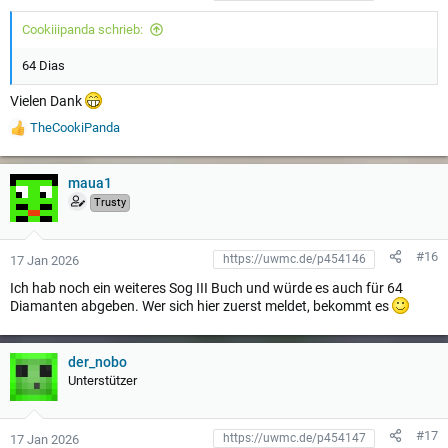
Cookiiipanda schrieb:
64 Dias
Vielen Dank
TheCookiPanda
W
e
r
t
maua1
u
Trusty
n
g
e
#16
17 Jan 2026
n
:
Ich hab noch ein weiteres Sog III Buch und würde es auch für 64
Diamanten abgeben. Wer sich hier zuerst meldet, bekommt es
der_nobo
Unterstützer
#17
17 Jan 2026