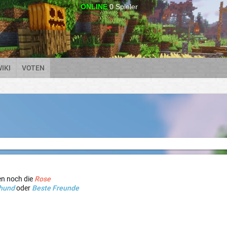
ONLINE
0
Spieler
IKI
VOTEN
en noch die
Rose
hund
oder
Beste Freunde