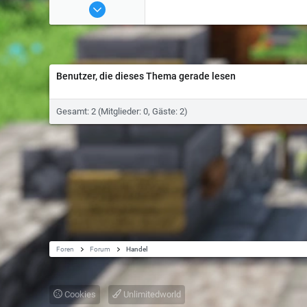
12 Feb 2019
50
Benutzer, die dieses Thema gerade lesen
Gesamt: 2 (Mitglieder: 0, Gäste: 2)
Foren
Forum
Handel
Cookies
Unlimitedworld