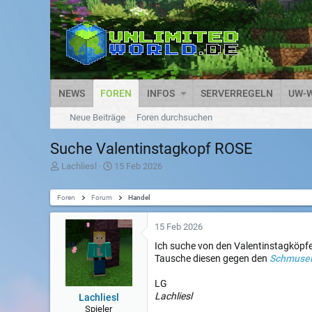
NEWS
FOREN
INFOS
SERVERREGELN
UW-W
Neue Beiträge
Foren durchsuchen
Suche Valentinstagkopf ROSE
T
D
Lachliesl
15 Feb 2026
h
a
e
t
Foren
m
Forum
u
Handel
e
m
n
S
15 Feb 2026
s
t
t
a
Ich suche von den Valentinstagköpf
a
r
Tausche diesen gegen den
Schmuse
r
t
t
LG
e
Lachliesl
Lachliesl
r
Spieler