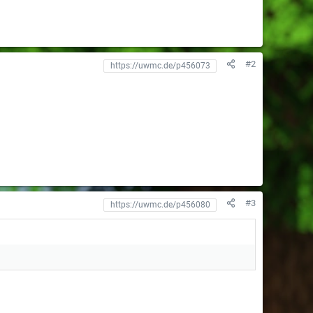
#2
#3