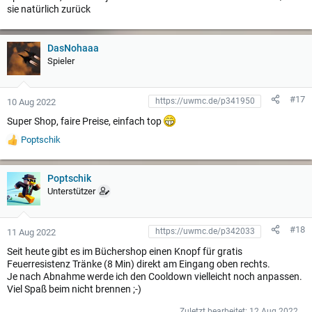
sie natürlich zurück
DasNohaaa
Spieler
#17
10 Aug 2022
Super Shop, faire Preise, einfach top
Poptschik
W
e
r
t
Poptschik
u
Unterstützer
n
g
e
#18
11 Aug 2022
n
:
Seit heute gibt es im Büchershop einen Knopf für gratis
Feuerresistenz Tränke (8 Min) direkt am Eingang oben rechts.
Je nach Abnahme werde ich den Cooldown vielleicht noch anpassen.
Viel Spaß beim nicht brennen ;-)
Zuletzt bearbeitet:
12 Aug 2022