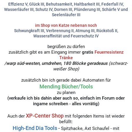
Effizienz V,
Glück III, Behutsamkeit, Haltbarkeit III, Federfall IV,
Wasserläufer III, Schutz IV, Dornen III, Plünderung III, Schärfe V und
Seelenläufer III
im Shop von Katze nebenan noch
Schwungkraft III, Verbrennung II, Atmung III, Rückstoß II,
Wasseraffinität und Feuerschutz IV
begrüßen zu dürfen
zusätzlich gibt es am Eingang immer
gratis
Feuerresistenz
Tränke
/warp süd-westen, umdrehen, 180 Blöcke geradeaus
(schwarz-
weißer Shop)
zusätzlich bin ich gerade dabei Automaten für
Mending Bücher/Tools
zu planen
(verkaufe ich bis dahin aber auch so, einfach im Forum oder
ingame schreiben - alles vorrätig)
XP-Center Shop
Auch der
mit folgenden Items ist wieder
befüllt:
High-End Dia Tools
-
Spitzhacke, Axt Schaufel - mit