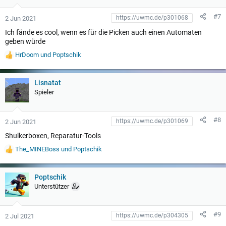
g
e
#7
2 Jun 2021
n
:
Ich fände es cool, wenn es für die Picken auch einen Automaten
geben würde
HrDoom
und
Poptschik
W
e
r
t
Lisnatat
u
Spieler
n
g
e
#8
2 Jun 2021
n
:
Shulkerboxen, Reparatur-Tools
The_MINEBoss
und
Poptschik
W
e
r
t
Poptschik
u
Unterstützer
n
g
e
#9
2 Jul 2021
n
: