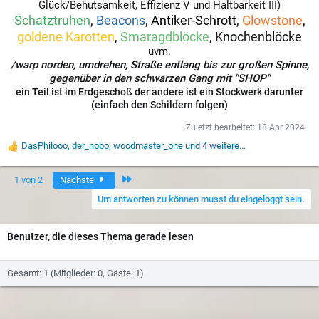
Glück/Behutsamkeit, Effizienz V und Haltbarkeit III)
Schatztruhen
,
Beacons
,
Antiker-Schrott
,
Glowstone
,
goldene Karotten
,
Smaragdblöcke
, Knochenblöcke
uvm.
/warp norden, umdrehen, Straße entlang bis zur großen Spinne,
gegenüber in den schwarzen Gang mit "SHOP"
ein Teil ist im Erdgeschoß der andere ist ein Stockwerk darunter
(einfach den Schildern folgen)
Zuletzt bearbeitet:
18 Apr 2024
DasPhilooo
,
der_nobo
,
woodmaster_one
und 4 weitere...
W
e
r
Letzte
1 von 2
Nächste
t
u
Um antworten zu können musst du eingeloggt sein.
n
g
e
Benutzer, die dieses Thema gerade lesen
n
:
Gesamt: 1 (Mitglieder: 0, Gäste: 1)