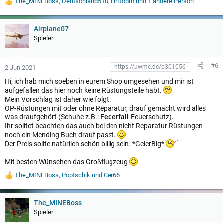
The_MINEBoss
,
Deutschland510
,
HrDoom
und 1 andere Person
W
e
r
t
Airplane07
u
Spieler
n
g
e
#6
2 Jun 2021
n
:
Hi, ich hab mich soeben in eurem Shop umgesehen und mir ist
aufgefallen das hier noch keine Rüstungsteile habt.
Mein Vorschlag ist daher wie folgt:
OP-Rüstungen mit oder ohne Reparatur, drauf gemacht wird alles
was draufgehört (Schuhe z.B.:
Federfall
-Feuerschutz).
Ihr solltet beachten das auch bei den nicht Reparatur Rüstungen
noch ein Mending Buch drauf passt.
Der Preis sollte natürlich schön billig sein. *GeierBig*
Mit besten Wünschen das Großflugzeug
The_MINEBoss
,
Poptschik
und
Cer66
W
e
r
t
The_MINEBoss
u
Spieler
n