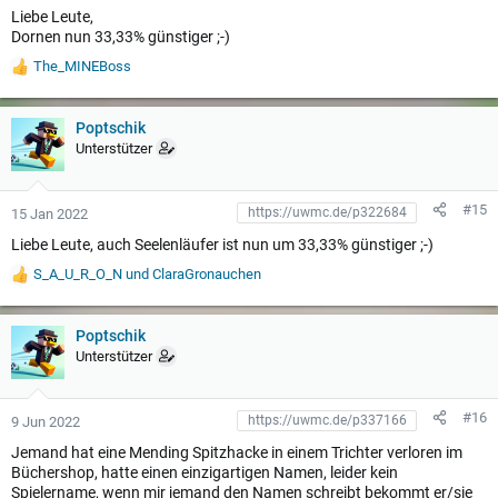
:
Liebe Leute,
Dornen nun 33,33% günstiger ;-)
The_MINEBoss
W
e
r
t
Poptschik
u
Unterstützer
n
g
e
#15
15 Jan 2022
n
:
Liebe Leute, auch Seelenläufer ist nun um 33,33% günstiger ;-)
S_A_U_R_O_N
und
ClaraGronauchen
W
e
r
t
Poptschik
u
Unterstützer
n
g
e
#16
9 Jun 2022
n
:
Jemand hat eine Mending Spitzhacke in einem Trichter verloren im
Büchershop, hatte einen einzigartigen Namen, leider kein
Spielername, wenn mir jemand den Namen schreibt bekommt er/sie