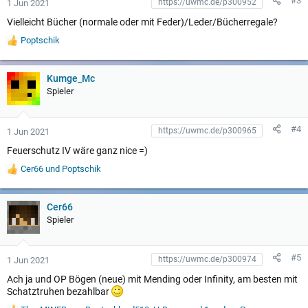
#3
1 Jun 2021
Vielleicht Bücher (normale oder mit Feder)/Leder/Bücherregale?
Poptschik
W
e
r
t
Kumge_Mc
u
Spieler
n
g
e
#4
1 Jun 2021
n
:
Feuerschutz IV wäre ganz nice =)
Cer66
und
Poptschik
W
e
r
t
Cer66
u
Spieler
n
g
e
#5
1 Jun 2021
n
:
Ach ja und OP Bögen (neue) mit Mending oder Infinity, am besten mit
Schatztruhen bezahlbar