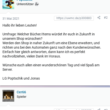
u
Unterstützer
n
g
e
#2
31 Mai 2021
n
:
Hallo ihr lieben Leuten!
Umfrage: Welcher Bücher/Items würdet ihr euch in Zukunft in
unserem Shop wünschen?
Werden den Shop in naher Zukunft um eine Ebene erweitern, und
richten uns bei den Automaten ganz nach den Kundenwünschen.
Einfach hier gleich antworten, dann kann ich es perfekt
nachvollziehen, vielen Dank im Voraus.
Wünsche euch allen einen wunderschönen Tag und viel Spaß am
Server.
LG Poptschik und Jonas
Cer66
Spieler