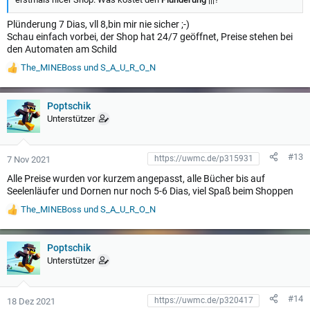
Plünderung 7 Dias, vll 8,bin mir nie sicher ;-)
Schau einfach vorbei, der Shop hat 24/7 geöffnet, Preise stehen bei
den Automaten am Schild
The_MINEBoss
und
S_A_U_R_O_N
W
e
r
t
Poptschik
u
Unterstützer
n
g
e
#13
7 Nov 2021
n
:
Alle Preise wurden vor kurzem angepasst, alle Bücher bis auf
Seelenläufer und Dornen nur noch 5-6 Dias, viel Spaß beim Shoppen
The_MINEBoss
und
S_A_U_R_O_N
W
e
r
t
Poptschik
u
Unterstützer
n
g
e
#14
18 Dez 2021
n