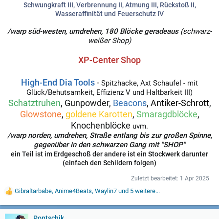
Schwungkraft III, Verbrennung II, Atmung III, Rückstoß II,
Wasseraffinität und Feuerschutz IV
/warp süd-westen, umdrehen, 180 Blöcke geradeaus
(schwarz-
weißer Shop)
XP-Center Shop
High-End Dia Tools
-
Spitzhacke, Axt Schaufel - mit
Glück/Behutsamkeit, Effizienz V und Haltbarkeit III)
Schatztruhen
, Gunpowder,
Beacons
,
Antiker-Schrott
,
Glowstone
,
goldene Karotten
,
Smaragdblöcke
,
Knochenblöcke
uvm.
/warp norden, umdrehen, Straße entlang bis zur großen Spinne,
gegenüber in den schwarzen Gang mit "SHOP"
ein Teil ist im Erdgeschoß der andere ist ein Stockwerk darunter
(einfach den Schildern folgen)
Zuletzt bearbeitet:
1 Apr 2025
Gibraltarbabe
,
Anime4Beats
,
Waylin7
und 5 weitere...
W
e
r
t
Poptschik