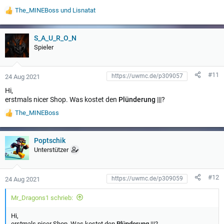
The_MINEBoss
und
Lisnatat
W
e
r
t
S_A_U_R_O_N
u
Spieler
n
g
e
#11
24 Aug 2021
n
:
Hi,
erstmals nicer Shop. Was kostet den
Plünderung
|||?
The_MINEBoss
W
e
r
t
Poptschik
u
Unterstützer
n
g
e
#12
24 Aug 2021
n
:
Mr_Dragons1 schrieb:
Hi,
erstmals nicer Shop. Was kostet den
Plünderung
|||?