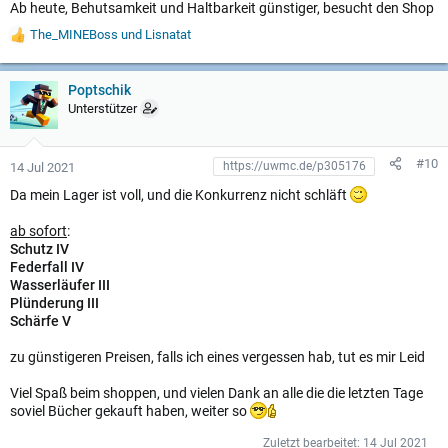
Ab heute, Behutsamkeit und Haltbarkeit günstiger, besucht den Shop
The_MINEBoss
und
Lisnatat
W
e
r
t
Poptschik
u
Unterstützer
n
g
e
#10
14 Jul 2021
n
:
Da mein Lager ist voll, und die Konkurrenz nicht schläft
ab sofort
:
Schutz IV
Federfall IV
Wasserläufer III
Plünderung III
Schärfe V
zu günstigeren Preisen, falls ich eines vergessen hab, tut es mir Leid
Viel Spaß beim shoppen, und vielen Dank an alle die die letzten Tage
soviel Bücher gekauft haben, weiter so
Zuletzt bearbeitet:
14 Jul 2021