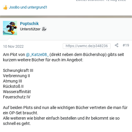
JooBo
und
untergrund1
W
e
r
t
Poptschik
u
Unterstützer
n
g
e
#19
10 Nov 2022
n
:
Am Plot von
@_Katze08_
(direkt neben dem Büchershop) gibts seit
kurzem weitere Bücher für euch im Angebot:
Schwungkraft III
Verbrennung II
Atmung III
Rückstoß II
Wasseraffinität
Feuerschutz IV
Auf beiden Plots sind nun alle wichtigen Bücher vertreten die man für
ein OP-Set braucht.
Alle weiteren wie bisher einfach bestellen und ihr bekommt sie so
schnell es geht.