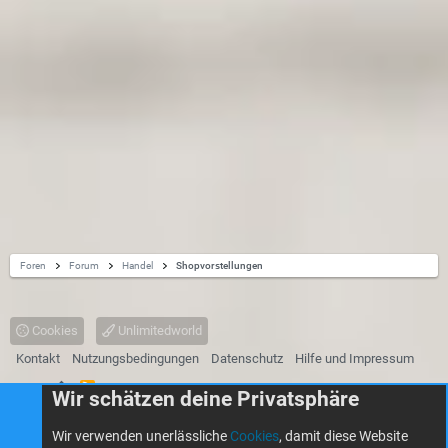
Foren
Forum
Handel
Shopvorstellungen
Cookies
Unlimitedworld
Kontakt
Nutzungsbedingungen
Datenschutz
Hilfe und Impressum
R
Start
Wir schätzen deine Privatsphäre
S
S
®
Community platform by XenForo
© 2010-2026 XenForo Ltd.
Wir verwenden unerlässliche
Cookies
, damit diese Website
Some of the add-ons on this site are powered by
XenConcept™
©2017-2026