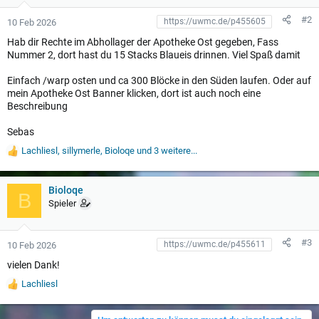
g
e
#2
10 Feb 2026
n
:
Hab dir Rechte im Abhollager der Apotheke Ost gegeben, Fass
Nummer 2, dort hast du 15 Stacks Blaueis drinnen. Viel Spaß damit
Einfach /warp osten und ca 300 Blöcke in den Süden laufen. Oder auf
mein Apotheke Ost Banner klicken, dort ist auch noch eine
Beschreibung
Sebas
Lachliesl
,
sillymerle
,
Bioloqe
und 3 weitere...
W
e
r
t
Bioloqe
B
u
Spieler
n
g
e
#3
10 Feb 2026
n
:
vielen Dank!
Lachliesl
W
e
r