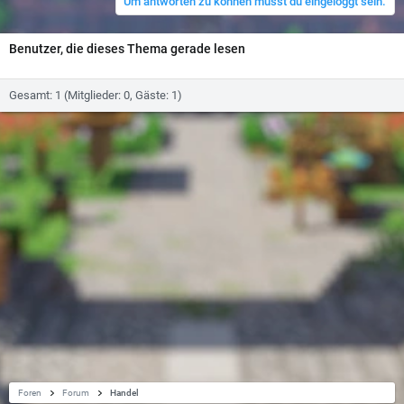
Um antworten zu können musst du eingeloggt sein.
t
u
n
g
Benutzer, die dieses Thema gerade lesen
e
n
:
Gesamt: 1 (Mitglieder: 0, Gäste: 1)
Foren
Forum
Handel