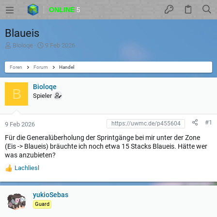
ONLINE
5
Blaueis
T
D
Bioloqe
9 Feb 2026
h
a
e
t
Foren
m
Forum
u
Handel
e
m
n
S
Bioloqe
B
s
t
Spieler
t
a
a
r
r
t
t
#1
9 Feb 2026
e
Für die Generalüberholung der Sprintgänge bei mir unter der Zone
r
(Eis -> Blaueis) bräuchte ich noch etwa 15 Stacks Blaueis. Hätte wer
was anzubieten?
Lachliesl
W
e
r
t
yukioSebas
u
Guard
n